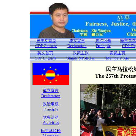
民主党首页
成立宣言
政治纲领
民主党党
CDP Chinese
Declaration
Principle
CDP Fla
英文首页
政策主张
党员主页
CDP English
Stands &Policies
Members' Site
民主马拉松第
The 257th Protes
成立宣言
Declaration
政治纲领
Principle
党务活动
Activities
民主马拉松
Marathon