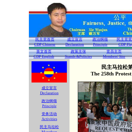
民主党首页
成立宣言
政治纲领
民主党党
CDP Chinese
Declaration
Principle
CDP Fla
英文首页
政策主张
党员主页
CDP English
Stands &Policies
Members' Site
民主马拉松第2
The 258th Protes
成立宣言
Declaration
政治纲领
Principle
党务活动
Activities
民主马拉松
Marathon