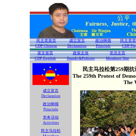
民主党首页
成立宣言
政治纲领
民主党党
CDP Chinese
Declaration
Principle
CDP Fla
英文首页
政策主张
党员主页
CDP English
Stands &Policies
Members' Site
民主马拉松第259期抗
The 259th Protest of Demo
The 
成立宣言
Declaration
政治纲领
Principle
党务活动
Activities
民主马拉松
Marathon