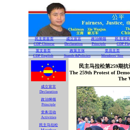
民主党首页
成立宣言
政治纲领
民主党党
CDP Chinese
Declaration
Principle
CDP Fla
英文首页
政策主张
党员主页
CDP English
Stands &Policies
Members' Site
民主马拉松第259期抗
The 259th Protest of Demo
The 
成立宣言
Declaration
政治纲领
Principle
党务活动
Activities
民主马拉松
Marathon