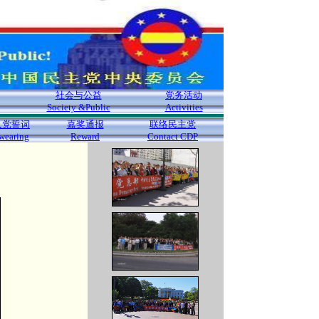
社会与公益
党务活动
Society &Public
Activities
入党誓词
嘉奖通报
联络民主党
wearing
Reward
Contact CDP