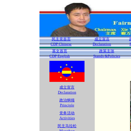
民主党首页
成立宣言
CDP Chinese
Declaration
英文首页
政策主张
CDP English
Stands &Policies
成立宣言
Declaration
政治纲领
Principle
党务活动
Activities
民主马拉松
Marathon