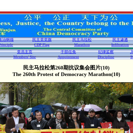
政治纲领
民主党党旗
民主马拉松
民主渗透
Principle
CDP Flag
Marathon
Infiltration
党员主页
干部任免
纪律监察
Members' Site
Appointment
Discipline
S
民主马拉松第260期抗议集会图片(10)
The 260th Protest of Democracy Marathon(10)