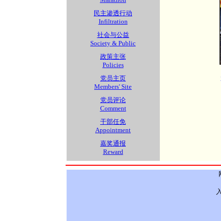
民主渗透行动
Infiltration
社会与公益
Society & Public
政策主张
Policies
党员主页
Members' Site
党员评论
Comment
干部任免
Appointment
嘉奖通报
Reward
入