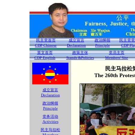
民主党首页
成立宣言
政治纲领
民主党党
CDP Chinese
Declaration
Principle
CDP Fla
英文首页
政策主张
党员主页
CDP English
Stands &Policies
Members' Site
民主马拉松第
The 260th Protes
成立宣言
Declaration
政治纲领
Principle
党务活动
Activities
民主马拉松
Marathon