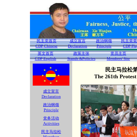
民主党首页
成立宣言
政治纲领
民主党党
CDP Chinese
Declaration
Principle
CDP Fla
英文首页
政策主张
党员主页
CDP English
Stands &Policies
Members' Site
民主马拉松第2
The 261th Protes
成立宣言
Declaration
政治纲领
Principle
党务活动
Activities
民主马拉松
Marathon