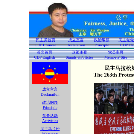
民主党首页
成立宣言
政治纲领
民主党党
CDP Chinese
Declaration
Principle
CDP Fla
英文首页
政策主张
党员主页
CDP English
Stands &Policies
Members' Site
民主马拉松第
The 263th Protes
成立宣言
Declaration
政治纲领
Principle
党务活动
Activities
民主马拉松
Marathon