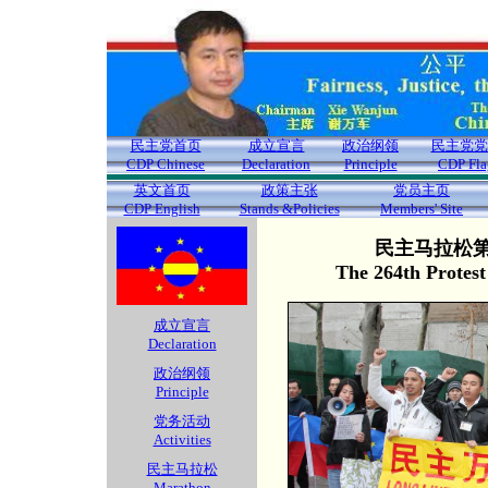
民主党首页
成立宣言
政治纲领
民主党党
CDP Chinese
Declaration
Principle
CDP Fla
英文首页
政策主张
党员主页
CDP English
Stands &Policies
Members' Site
民主马拉松第2
The 264th Protes
成立宣言
Declaration
政治纲领
Principle
党务活动
Activities
民主马拉松
Marathon