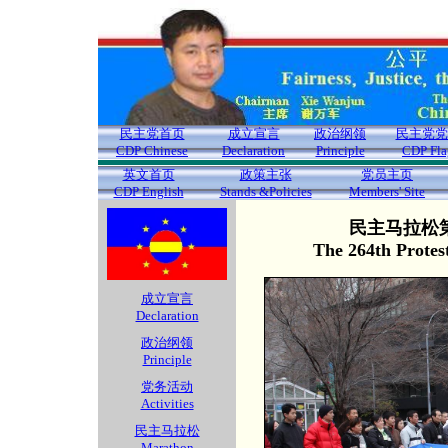
民主党首页
成立宣言
政治纲领
民主党党
CDP Chinese
Declaration
Principle
CDP Fla
英文首页
政策主张
党员主页
CDP English
Stands &Policies
Members' Site
民主马拉松第
The 264th Protes
成立宣言
Declaration
政治纲领
Principle
党务活动
Activities
民主马拉松
Marathon