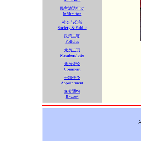
民主渗透行动
Infiltration
社会与公益
Society & Public
政策主张
Policies
党员主页
Members' Site
党员评论
Comment
干部任免
Appointment
嘉奖通报
Reward
入