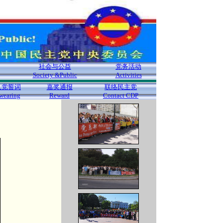
社会与公益
党务活动
Society &Public
Activities
入党誓词
嘉奖通报
联络民主党
wearing
Reward
Contact CDP