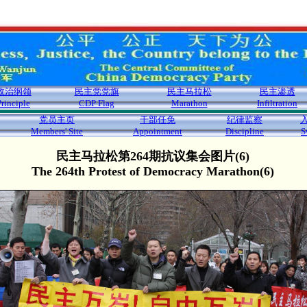
政治纲领
民主党党旗
民主马拉松
民主渗透
Principle
CDP Flag
Marathon
Infiltration
党员主页
干部任免
纪律监察
Members' Site
Appointment
Discipline
S
民主马拉松第264期抗议集会图片(6)
The 264th Protest of Democracy Marathon(6)