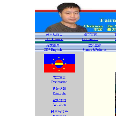
民主党首页
成立宣言
CDP Chinese
Declaration
英文首页
政策主张
CDP English
Stands &Policies
成立宣言
Declaration
政治纲领
Principle
党务活动
Activities
民主马拉松
Marathon