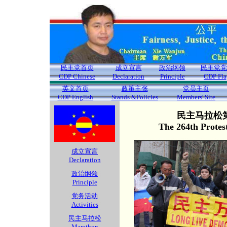
民主党首页
成立宣言
政治纲领
民主党党
CDP Chinese
Declaration
Principle
CDP Fla
英文首页
政策主张
党员主页
CDP English
Stands &Policies
Members' Site
民主马拉松第
The 264th Protes
成立宣言
Declaration
政治纲领
Principle
党务活动
Activities
民主马拉松
Marathon