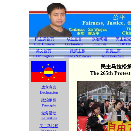
民主党首页
成立宣言
政治纲领
民主党党
CDP Chinese
Declaration
Principle
CDP Fla
英文首页
政策主张
党员主页
CDP English
Stands &Policies
Members' Site
民主马拉松第2
The 265th Protes
成立宣言
Declaration
政治纲领
Principle
党务活动
Activities
民主马拉松
Marathon