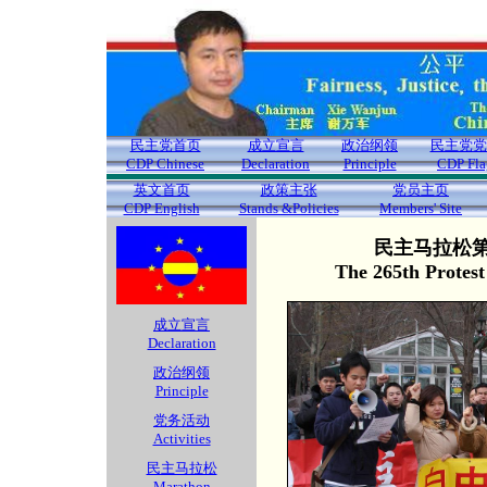
民主党首页
成立宣言
政治纲领
民主党党
CDP Chinese
Declaration
Principle
CDP Fla
英文首页
政策主张
党员主页
CDP English
Stands &Policies
Members' Site
民主马拉松第2
The 265th Protes
成立宣言
Declaration
政治纲领
Principle
党务活动
Activities
民主马拉松
Marathon