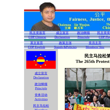
民主党首页
成立宣言
政治纲领
民主党党
CDP Chinese
Declaration
Principle
CDP Fla
英文首页
政策主张
党员主页
CDP English
Stands &Policies
Members' Site
民主马拉松第2
The 265th Protes
成立宣言
Declaration
政治纲领
Principle
党务活动
Activities
民主马拉松
Marathon