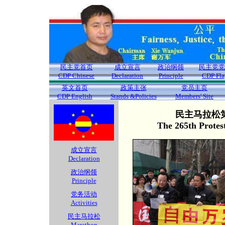
民主党首页
成立宣言
政治纲领
民主党党
CDP Chinese
Declaration
Principle
CDP Fla
英文首页
政策主张
党员主页
CDP English
Stands &Policies
Members' Site
民主马拉松第
The 265th Protes
成立宣言
Declaration
政治纲领
Principle
党务活动
Activities
民主马拉松
Marathon