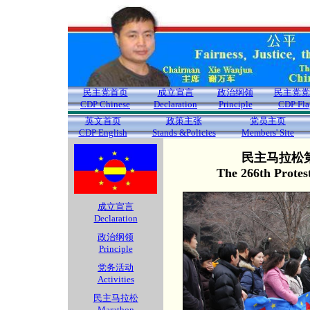
民主党首页
成立宣言
政治纲领
民主党党
CDP Chinese
Declaration
Principle
CDP Fla
英文首页
政策主张
党员主页
CDP English
Stands &Policies
Members' Site
民主马拉松第
The 266th Protes
成立宣言
Declaration
政治纲领
Principle
党务活动
Activities
民主马拉松
Marathon