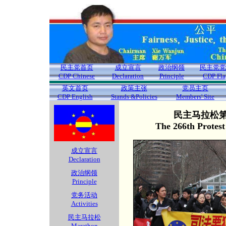
民主党首页
成立宣言
政治纲领
民主党党
CDP Chinese
Declaration
Principle
CDP Fla
英文首页
政策主张
党员主页
CDP English
Stands &Policies
Members' Site
民主马拉松第2
The 266th Protes
成立宣言
Declaration
政治纲领
Principle
党务活动
Activities
民主马拉松
Marathon