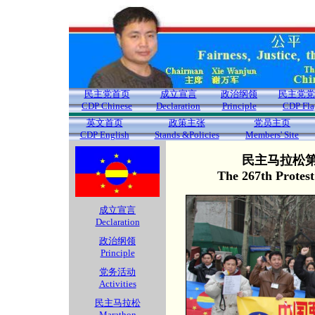
民主党首页
成立宣言
政治纲领
民主党党
CDP Chinese
Declaration
Principle
CDP Fla
英文首页
政策主张
党员主页
CDP English
Stands &Policies
Members' Site
民主马拉松第2
The 267th Protes
成立宣言
Declaration
政治纲领
Principle
党务活动
Activities
民主马拉松
Marathon