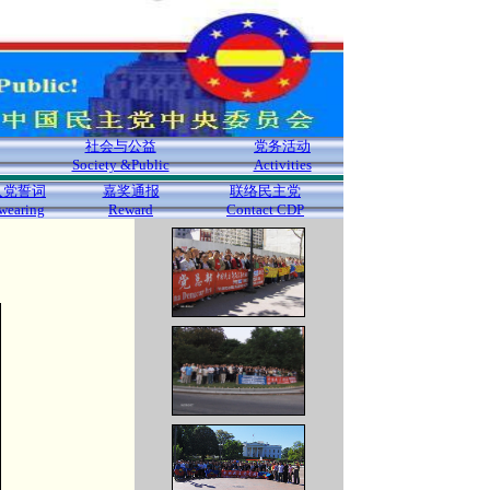
社会与公益
党务活动
Society &Public
Activities
入党誓词
嘉奖通报
联络民主党
wearing
Reward
Contact CDP