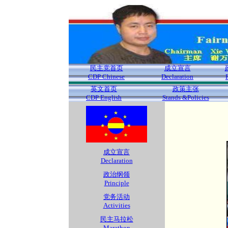
民主党首页
成立宣言
CDP Chinese
Declaration
英文首页
政策主张
CDP English
Stands &Policies
成立宣言
Declaration
政治纲领
Principle
党务活动
Activities
民主马拉松
Marathon