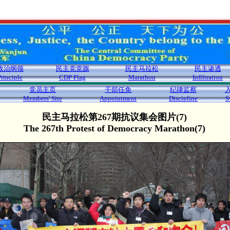
政治纲领
民主党党旗
民主马拉松
民主渗透
Principle
CDP Flag
Marathon
Infiltration
党员主页
干部任免
纪律监察
Members' Site
Appointment
Discipline
S
民主马拉松第267期抗议集会图片(7)
The 267th Protest of Democracy Marathon(7)