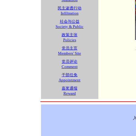
民主渗透行动
Infiltration
社会与公益
Society & Public
政策主张
Policies
党员主页
Members' Site
党员评论
Comment
干部任免
Appointment
嘉奖通报
Reward
入