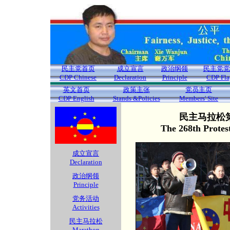
民主党首页
成立宣言
政治纲领
民主党党
CDP Chinese
Declaration
Principle
CDP Fla
英文首页
政策主张
党员主页
CDP English
Stands &Policies
Members' Site
民主马拉松第
The 268th Protes
成立宣言
Declaration
政治纲领
Principle
党务活动
Activities
民主马拉松
Marathon