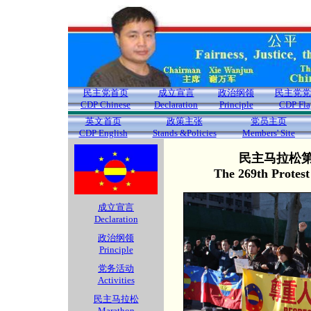
民主党首页
成立宣言
政治纲领
民主党党
CDP Chinese
Declaration
Principle
CDP Fla
英文首页
政策主张
党员主页
CDP English
Stands &Policies
Members' Site
民主马拉松第2
The 269th Protes
成立宣言
Declaration
政治纲领
Principle
党务活动
Activities
民主马拉松
Marathon