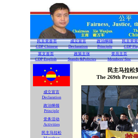
民主党首页
成立宣言
政治纲领
民主党党
CDP Chinese
Declaration
Principle
CDP Fla
英文首页
政策主张
党员主页
CDP English
Stands &Policies
Members' Site
民主马拉松第
The 269th Protes
成立宣言
Declaration
政治纲领
Principle
党务活动
Activities
民主马拉松
Marathon