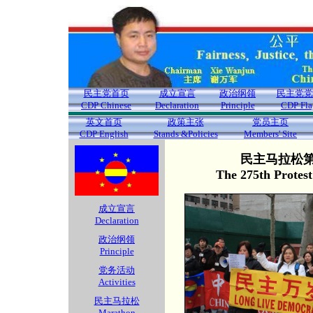
民主党首页
成立宣言
政治纲领
民主党党
CDP Chinese
Declaration
Principle
CDP Fla
英文首页
政策主张
党员主页
CDP English
Stands &Policies
Members' Site
民主马拉松第2
The 275th Protes
成立宣言
Declaration
政治纲领
Principle
党务活动
Activities
民主马拉松
Marathon