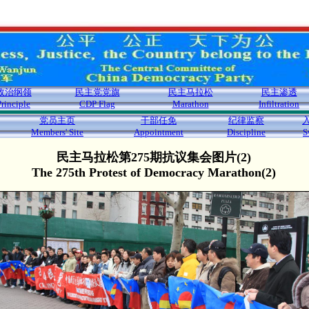
政治纲领
民主党党旗
民主马拉松
民主渗透
Principle
CDP Flag
Marathon
Infiltration
党员主页
干部任免
纪律监察
Members' Site
Appointment
Discipline
S
民主马拉松第275期抗议集会图片(2)
The 275th Protest of Democracy Marathon(2)