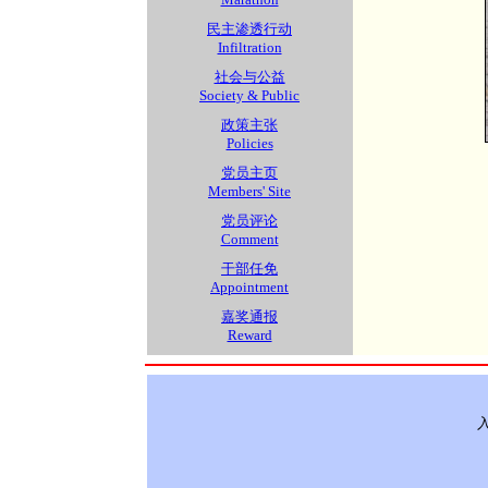
民主渗透行动
Infiltration
社会与公益
Society & Public
政策主张
Policies
党员主页
Members' Site
党员评论
Comment
干部任免
Appointment
嘉奖通报
Reward
入