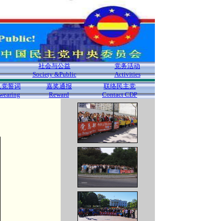
社会与公益
党务活动
Society &Public
Activities
入党誓词
嘉奖通报
联络民主党
wearing
Reward
Contact CDP