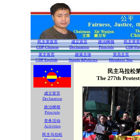
民主党首页
成立宣言
政治纲领
民主党党
CDP Chinese
Declaration
Principle
CDP Fla
英文首页
政策主张
党员主页
CDP English
Stands &Policies
Members' Site
民主马拉松第2
The 277th Protes
成立宣言
Declaration
政治纲领
Principle
党务活动
Activities
民主马拉松
Marathon