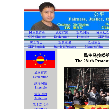
民主党首页
成立宣言
政治纲领
民主党党
CDP Chinese
Declaration
Principle
CDP Fla
英文首页
政策主张
党员主页
CDP English
Stands &Policies
Members' Site
民主马拉松第2
The 281th Protes
成立宣言
Declaration
政治纲领
Principle
党务活动
Activities
民主马拉松
Marathon