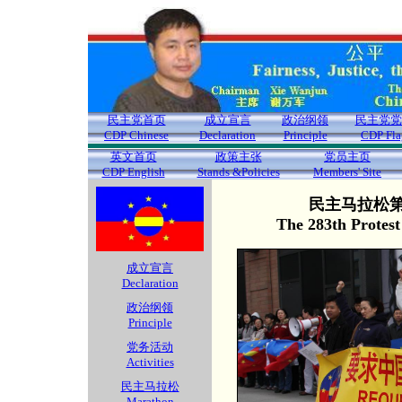
民主党首页
成立宣言
政治纲领
民主党党
CDP Chinese
Declaration
Principle
CDP Fla
英文首页
政策主张
党员主页
CDP English
Stands &Policies
Members' Site
民主马拉松第2
The 283th Protes
成立宣言
Declaration
政治纲领
Principle
党务活动
Activities
民主马拉松
Marathon