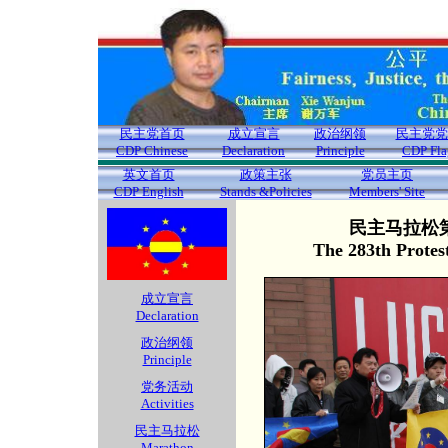
民主党首页
成立宣言
政治纲领
民主党党
CDP Chinese
Declaration
Principle
CDP Fla
英文首页
政策主张
党员主页
CDP English
Stands &Policies
Members' Site
民主马拉松第
The 283th Protes
成立宣言
Declaration
政治纲领
Principle
党务活动
Activities
民主马拉松
Marathon