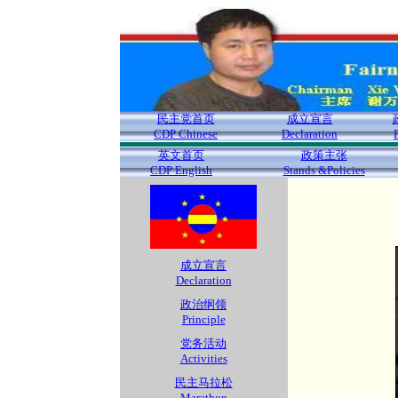
民主党首页
成立宣言
CDP Chinese
Declaration
英文首页
政策主张
CDP English
Stands &Policies
成立宣言
Declaration
政治纲领
Principle
党务活动
Activities
民主马拉松
Marathon