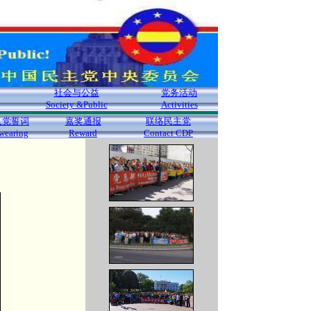
社会与公益
党务活动
Society &Public
Activities
入党誓词
嘉奖通报
联络民主党
wearing
Reward
Contact CDP