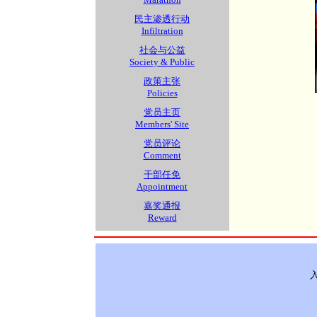
民主渗透行动
Infiltration
社会与公益
Society & Public
政策主张
Policies
党员主页
Members' Site
党员评论
Comment
干部任免
Appointment
嘉奖通报
Reward
入