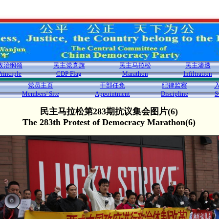
政治纲领
民主党党旗
民主马拉松
民主渗透
Principle
CDP Flag
Marathon
Infiltration
党员主页
干部任免
纪律监察
Members' Site
Appointment
Discipline
S
民主马拉松第283期抗议集会图片(6)
The 283th Protest of Democracy Marathon(6)