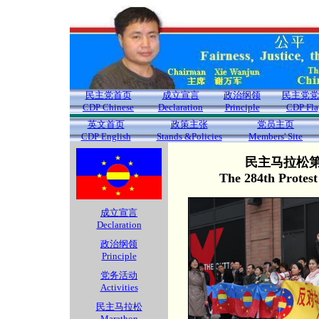
民主党首页
成立宣言
政治纲领
民主党党
CDP Chinese
Declaration
Principle
CDP Fla
英文首页
政策主张
党员主页
CDP English
Stands &Policies
Members' Site
民主马拉松第2
The 284th Protes
成立宣言
Declaration
政治纲领
Principle
党务活动
Activities
民主马拉松
Marathon