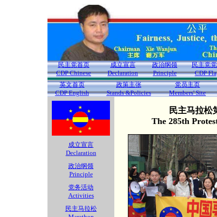
民主党首页
成立宣言
政治纲领
民主党党
CDP Chinese
Declaration
Principle
CDP Fla
英文首页
政策主张
党员主页
CDP English
Stands &Policies
Members' Site
民主马拉松第
The 285th Protes
成立宣言
Declaration
政治纲领
Principle
党务活动
Activities
民主马拉松
Marathon