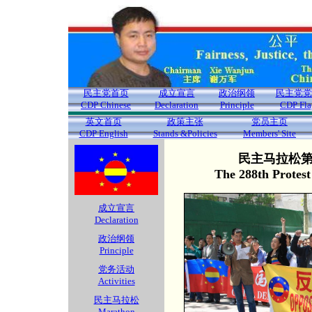
民主党首页
成立宣言
政治纲领
民主党党
CDP Chinese
Declaration
Principle
CDP Fla
英文首页
政策主张
党员主页
CDP English
Stands &Policies
Members' Site
民主马拉松第2
The 288th Protes
成立宣言
Declaration
政治纲领
Principle
党务活动
Activities
民主马拉松
Marathon