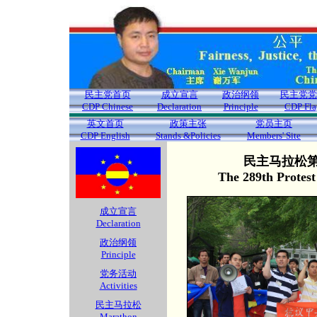
民主党首页
成立宣言
政治纲领
民主党党
CDP Chinese
Declaration
Principle
CDP Fla
英文首页
政策主张
党员主页
CDP English
Stands &Policies
Members' Site
民主马拉松第2
The 289th Protes
成立宣言
Declaration
政治纲领
Principle
党务活动
Activities
民主马拉松
Marathon