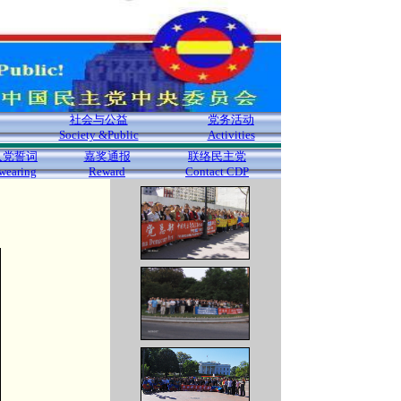
社会与公益
党务活动
Society &Public
Activities
入党誓词
嘉奖通报
联络民主党
wearing
Reward
Contact CDP