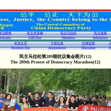
政治纲领
民主党党旗
民主马拉松
民主渗透
Principle
CDP Flag
Marathon
Infiltration
党员主页
干部任免
纪律监察
Members' Site
Appointment
Discipline
S
民主马拉松第289期抗议集会图片(12)
The 289th Protest of Democracy Marathon(12)