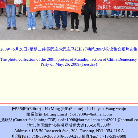
2009年5月26日 (星期二)中国民主党民主马拉松行动第289期抗议集会图片选集
The photo collection of the 289th protest of Marathon action of China Democracy
Party on May. 26, 2009 (Tuesday)
网络编辑(Editor)：Hu Ming 摄影(Picture)：Li Liuyan, Wang wenju
编辑信箱(Editing Email)：cdp9806@hotmail.com
党联络(Contact for Joining CDP)：cdp1998@hotmail.com cdpf2001@hotmail.c
地址:美国纽约法拉盛罗斯福大道135-50号308室
Address：135-50 Roosevelt Ave., 308, Flushing, NY11354, U.S.A
电话(Tel)：718-539-3608 646-508-6285 传真(Fax)：718-539-3608