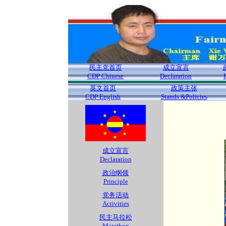
民主党首页
成立宣言
CDP Chinese
Declaration
英文首页
政策主张
CDP English
Stands &Policies
成立宣言
Declaration
政治纲领
Principle
党务活动
Activities
民主马拉松
Marathon