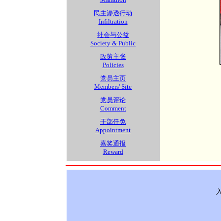
民主渗透行动
Infiltration
社会与公益
Society & Public
政策主张
Policies
党员主页
Members' Site
党员评论
Comment
干部任免
Appointment
嘉奖通报
Reward
入