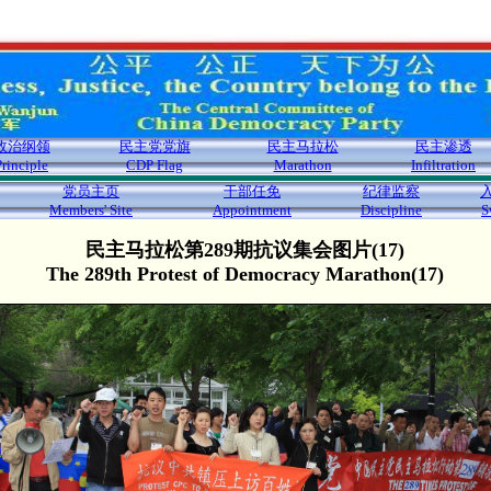
政治纲领
民主党党旗
民主马拉松
民主渗透
Principle
CDP Flag
Marathon
Infiltration
党员主页
干部任免
纪律监察
Members' Site
Appointment
Discipline
S
民主马拉松第289期抗议集会图片(17)
The 289th Protest of Democracy Marathon(17)