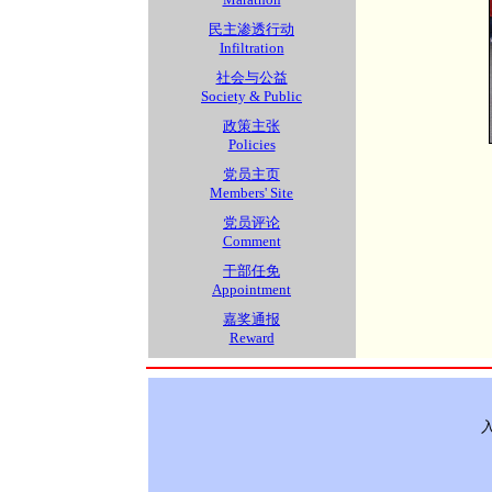
民主渗透行动
Infiltration
社会与公益
Society & Public
政策主张
Policies
党员主页
Members' Site
党员评论
Comment
干部任免
Appointment
嘉奖通报
Reward
入