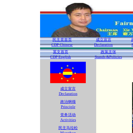
民主党首页
成立宣言
CDP Chinese
Declaration
英文首页
政策主张
CDP English
Stands &Policies
成立宣言
Declaration
政治纲领
Principle
党务活动
Activities
民主马拉松
Marathon