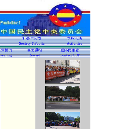
社会与公益
党务活动
Society &Public
Activities
入党誓词
嘉奖通报
联络民主党
wearing
Reward
Contact CDP