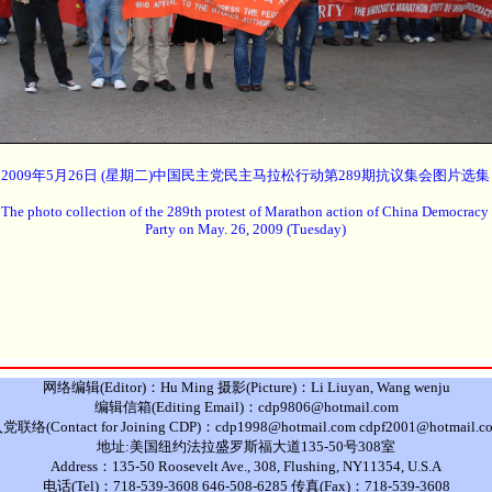
2009年5月26日 (星期二)中国民主党民主马拉松行动第289期抗议集会图片选集
The photo collection of the 289th protest of Marathon action of China Democracy
Party on May. 26, 2009 (Tuesday)
网络编辑(Editor)：Hu Ming 摄影(Picture)：Li Liuyan, Wang wenju
编辑信箱(Editing Email)：cdp9806@hotmail.com
党联络(Contact for Joining CDP)：cdp1998@hotmail.com cdpf2001@hotmail.c
地址:美国纽约法拉盛罗斯福大道135-50号308室
Address：135-50 Roosevelt Ave., 308, Flushing, NY11354, U.S.A
电话(Tel)：718-539-3608 646-508-6285 传真(Fax)：718-539-3608