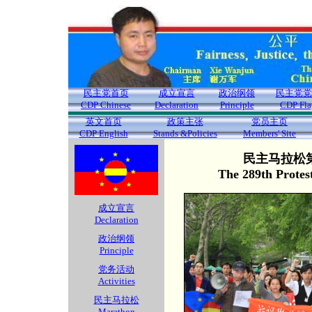
民主党首页
成立宣言
政治纲领
民主党党
CDP Chinese
Declaration
Principle
CDP Fla
英文首页
政策主张
党员主页
CDP English
Stands &Policies
Members' Site
民主马拉松第
The 289th Protes
成立宣言
Declaration
政治纲领
Principle
党务活动
Activities
民主马拉松
Marathon