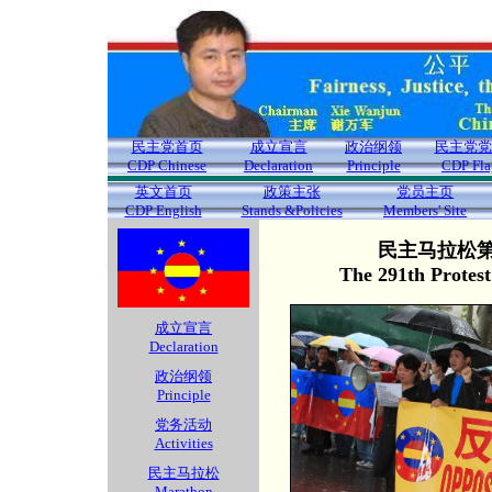
民主党首页
成立宣言
政治纲领
民主党党
CDP Chinese
Declaration
Principle
CDP Fla
英文首页
政策主张
党员主页
CDP English
Stands &Policies
Members' Site
民主马拉松第2
The 291th Protes
成立宣言
Declaration
政治纲领
Principle
党务活动
Activities
民主马拉松
Marathon