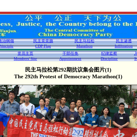
政治纲领
民主党党旗
民主马拉松
民主渗透
Principle
CDP Flag
Marathon
Infiltration
党员主页
干部任免
纪律监察
Members' Site
Appointment
Discipline
S
民主马拉松第292期抗议集会图片(1)
The 292th Protest of Democracy Marathon(1)