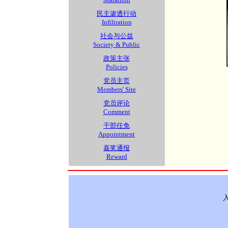
民主渗透行动
Infiltration
社会与公益
Society & Public
政策主张
Policies
党员主页
Members' Site
党员评论
Comment
干部任免
Appointment
嘉奖通报
Reward
入