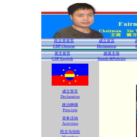
民主党首页
成立宣言
CDP Chinese
Declaration
英文首页
政策主张
CDP English
Stands &Policies
成立宣言
Declaration
政治纲领
Principle
党务活动
Activities
民主马拉松
Marathon