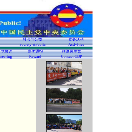
社会与公益
党务活动
Society &Public
Activities
入党誓词
嘉奖通报
联络民主党
wearing
Reward
Contact CDP