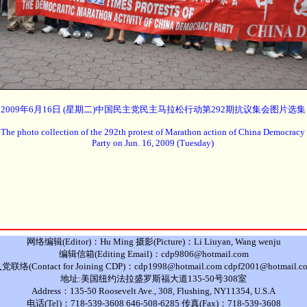
2009年6月16日 (星期二)中国民主党民主马拉松行动第292期抗议集会图片选集
The photo collection of the 292th protest of Marathon action of China Democracy
Party on Jun. 16, 2009 (Tuesday)
网络编辑(Editor)：Hu Ming 摄影(Picture)：Li Liuyan, Wang wenju
编辑信箱(Editing Email)：cdp9806@hotmail.com
党联络(Contact for Joining CDP)：cdp1998@hotmail.com cdpf2001@hotmail.c
地址:美国纽约法拉盛罗斯福大道135-50号308室
Address：135-50 Roosevelt Ave., 308, Flushing, NY11354, U.S.A
电话(Tel)：718-539-3608 646-508-6285 传真(Fax)：718-539-3608