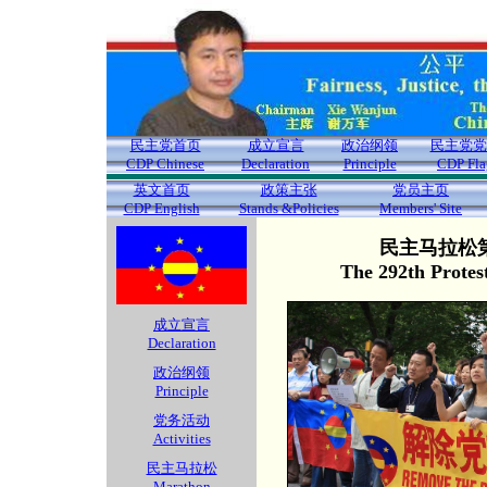
民主党首页
成立宣言
政治纲领
民主党党
CDP Chinese
Declaration
Principle
CDP Fla
英文首页
政策主张
党员主页
CDP English
Stands &Policies
Members' Site
民主马拉松第
The 292th Protes
成立宣言
Declaration
政治纲领
Principle
党务活动
Activities
民主马拉松
Marathon