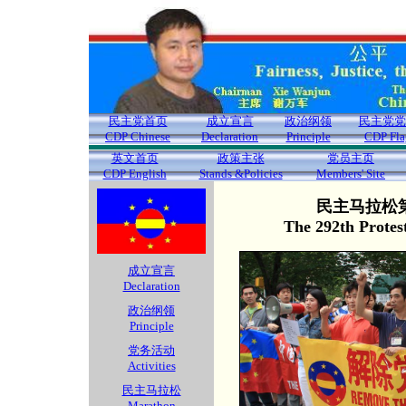
民主党首页
成立宣言
政治纲领
民主党党
CDP Chinese
Declaration
Principle
CDP Fla
英文首页
政策主张
党员主页
CDP English
Stands &Policies
Members' Site
民主马拉松第
The 292th Protes
成立宣言
Declaration
政治纲领
Principle
党务活动
Activities
民主马拉松
Marathon