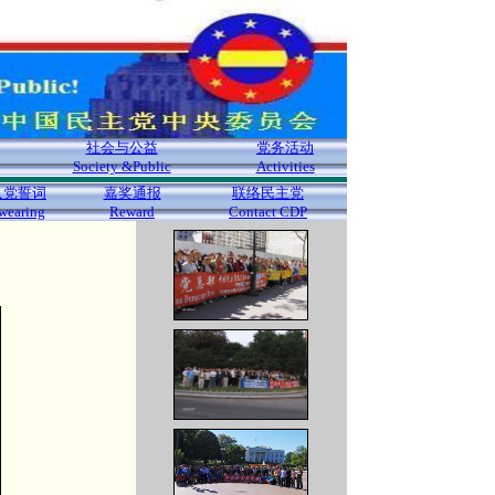
社会与公益
党务活动
Society &Public
Activities
入党誓词
嘉奖通报
联络民主党
wearing
Reward
Contact CDP