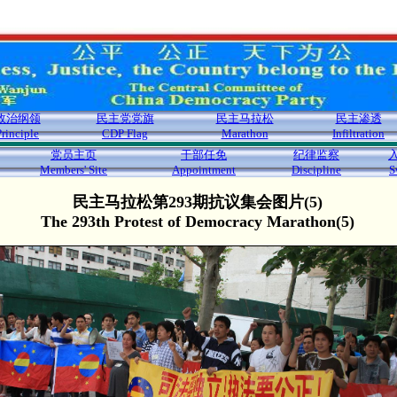
政治纲领
民主党党旗
民主马拉松
民主渗透
Principle
CDP Flag
Marathon
Infiltration
党员主页
干部任免
纪律监察
Members' Site
Appointment
Discipline
S
民主马拉松第293期抗议集会图片(5)
The 293th Protest of Democracy Marathon(5)