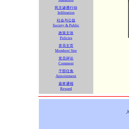
民主渗透行动
Infiltration
社会与公益
Society & Public
政策主张
Policies
党员主页
Members' Site
党员评论
Comment
干部任免
Appointment
嘉奖通报
Reward
入