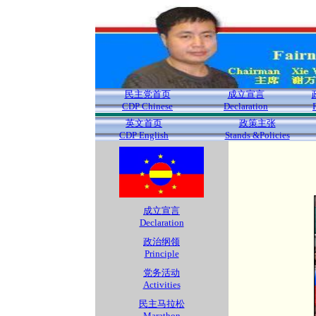
民主党首页
成立宣言
CDP Chinese
Declaration
英文首页
政策主张
CDP English
Stands &Policies
成立宣言
Declaration
政治纲领
Principle
党务活动
Activities
民主马拉松
Marathon