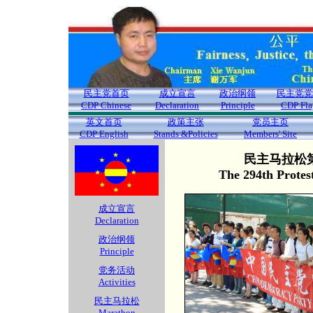
民主党首页
成立宣言
政治纲领
民主党党
CDP Chinese
Declaration
Principle
CDP Fla
英文首页
政策主张
党员主页
CDP English
Stands &Policies
Members' Site
民主马拉松第
The 294th Protes
成立宣言
Declaration
政治纲领
Principle
党务活动
Activities
民主马拉松
Marathon