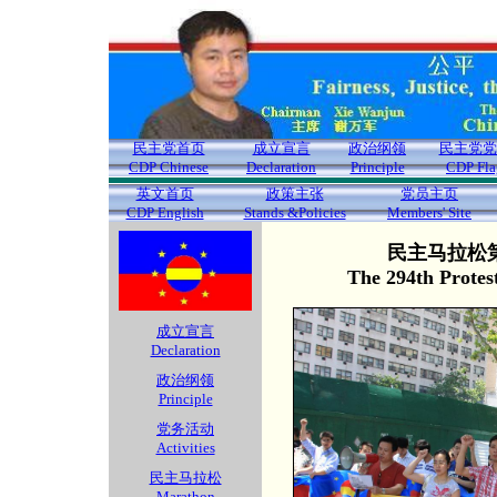
民主党首页
成立宣言
政治纲领
民主党党
CDP Chinese
Declaration
Principle
CDP Fla
英文首页
政策主张
党员主页
CDP English
Stands &Policies
Members' Site
民主马拉松第
The 294th Protes
成立宣言
Declaration
政治纲领
Principle
党务活动
Activities
民主马拉松
Marathon