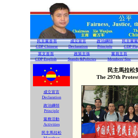
民主黨首頁
成立宣言
政治綱領
民主黨黨
CDP Chinese
Declaration
Principle
CDP Fla
英文首頁
政策主張
黨員主頁
CDP English
Stands &Policies
Members' Site
民主馬拉松第
The 297th Protes
成立宣言
Declaration
政治綱領
Principle
黨務活動
Activities
民主馬拉松
Marathon