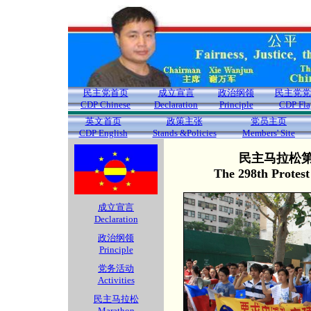
民主党首页
成立宣言
政治纲领
民主党党
CDP Chinese
Declaration
Principle
CDP Fla
英文首页
政策主张
党员主页
CDP English
Stands &Policies
Members' Site
民主马拉松第2
The 298th Protes
成立宣言
Declaration
政治纲领
Principle
党务活动
Activities
民主马拉松
Marathon