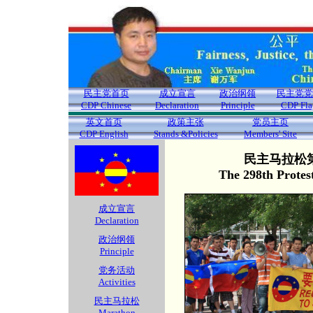
民主党首页
成立宣言
政治纲领
民主党党
CDP Chinese
Declaration
Principle
CDP Fla
英文首页
政策主张
党员主页
CDP English
Stands &Policies
Members' Site
民主马拉松第
The 298th Protes
成立宣言
Declaration
政治纲领
Principle
党务活动
Activities
民主马拉松
Marathon