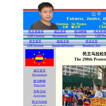
民主党首页
成立宣言
政治纲领
民主党党
CDP Chinese
Declaration
Principle
CDP Fla
英文首页
政策主张
党员主页
CDP English
Stands &Policies
Members' Site
民主马拉松第
The 298th Protes
成立宣言
Declaration
政治纲领
Principle
党务活动
Activities
民主马拉松
Marathon