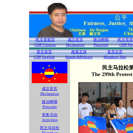
民主党首页
成立宣言
政治纲领
民主党党
CDP Chinese
Declaration
Principle
CDP Fla
英文首页
政策主张
党员主页
CDP English
Stands &Policies
Members' Site
民主马拉松第2
The 299th Protes
成立宣言
Declaration
政治纲领
Principle
党务活动
Activities
民主马拉松
Marathon