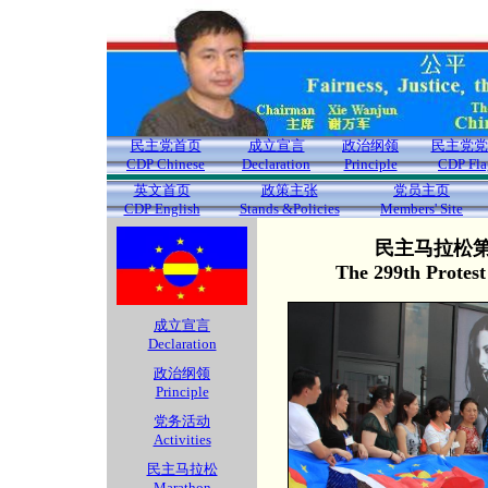
民主党首页
成立宣言
政治纲领
民主党党
CDP Chinese
Declaration
Principle
CDP Fla
英文首页
政策主张
党员主页
CDP English
Stands &Policies
Members' Site
民主马拉松第2
The 299th Protes
成立宣言
Declaration
政治纲领
Principle
党务活动
Activities
民主马拉松
Marathon